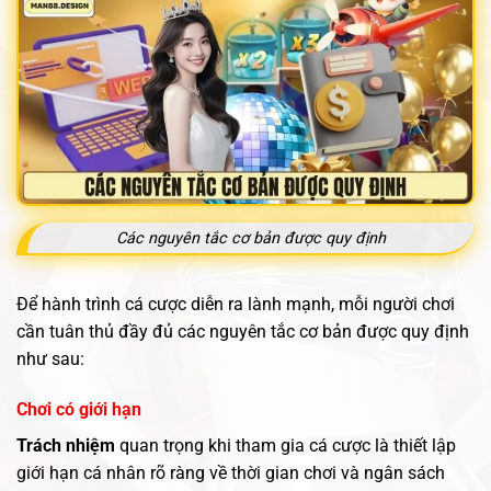
Các nguyên tắc cơ bản được quy định
Để hành trình cá cược diễn ra lành mạnh, mỗi người chơi
cần tuân thủ đầy đủ các nguyên tắc cơ bản được quy định
như sau:
Chơi có giới hạn
Trách nhiệm
quan trọng khi tham gia cá cược là thiết lập
giới hạn cá nhân rõ ràng về thời gian chơi và ngân sách