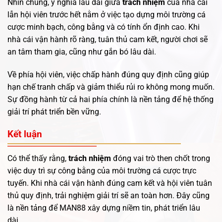
Nhìn chung, ý nghĩa lâu dài giữa
trách nhiệm
của nhà cái
lẫn hội viên trước hết nằm ở việc tạo dựng môi trường cá
cược minh bạch, công bằng và có tính ổn định cao. Khi
nhà cái vận hành rõ ràng, tuân thủ cam kết, người chơi sẽ
an tâm tham gia, cũng như gắn bó lâu dài.
Về phía hội viên, việc chấp hành đúng quy định cũng giúp
hạn chế tranh chấp và giảm thiểu rủi ro không mong muốn.
Sự đồng hành từ cả hai phía chính là nền tảng để hệ thống
giải trí phát triển bền vững.
Kết luận
Có thể thấy rằng,
trách nhiệm
đóng vai trò then chốt trong
việc duy trì sự công bằng của môi trường cá cược trực
tuyến. Khi nhà cái vận hành đúng cam kết và hội viên tuân
thủ quy định, trải nghiệm giải trí sẽ an toàn hơn. Đây cũng
là nền tảng để MAN88 xây dựng niềm tin, phát triển lâu
dài.