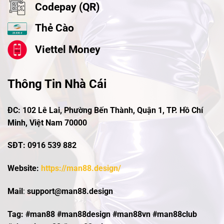
Codepay (QR)
Thẻ Cào
Viettel Money
Thông Tin Nhà Cái
ĐC: 102 Lê Lai, Phường Bến Thành, Quận 1, TP. Hồ Chí
Minh, Việt Nam 70000
SĐT: 0916 539 882
Website:
https://man88.design/
Mail
:
support@man88.design
Tag: #man88 #man88design #man88vn #man88club