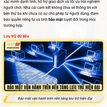
xác minh danh tính, hỗ trợ giao dịch và tối ưu trải nghiệm
người chơi. Nhà cái cam kết không chia sẻ thông tin với
bên thứ ba khi chưa có sự cho phép từ người dùng, đảm
bảo quyền riêng tư và tính
bảo mật
tuyệt đối trong mọi
trường hợp.
Lưu trữ dữ liệu
Bảo mật vận hành trên nền tảng lưu trữ hiện đại