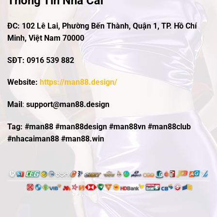
Thông Tin Nhà Cái
ĐC: 102 Lê Lai, Phường Bến Thành, Quận 1, TP. Hồ Chí
Minh, Việt Nam 70000
SĐT: 0916 539 882
Website:
https://man88.design/
Mail
:
support@man88.design
Tag: #man88 #man88design #man88vn #man88club
#nhacaiman88 #man88.win