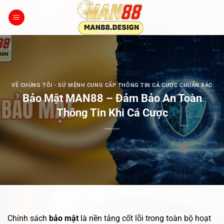
Skip
to
content
VỀ CHÚNG TÔI - SỨ MỆNH CUNG CẤP THÔNG TIN CÁ CƯỢC CHUẨN XÁC
Bảo Mật MAN88 – Đảm Bảo An Toàn
Thông Tin Khi Cá Cược
Chính sách
bảo mật
là nền tảng cốt lõi trong toàn bộ hoạt